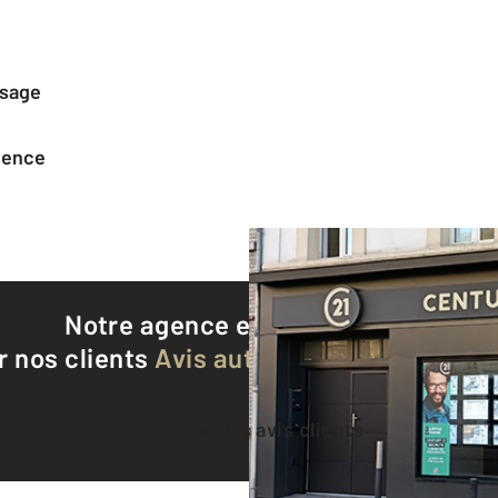
ssage
agence
Notre agence est notée
9,0/10
r nos clients
Avis authentifiés par Qualite
Voir tous les avis clients