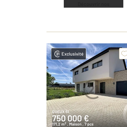
Découvrir nos
offres
Exclusivité
GUEUX 51
750 000 €
2
171,2 m
, Maison
, 7 pcs