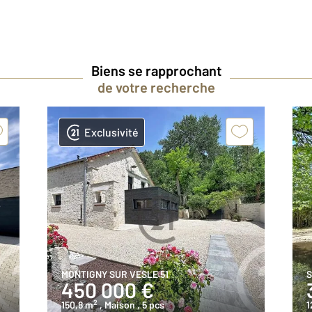
Biens se rapprochant
de votre recherche
Exclusivité
MONTIGNY SUR VESLE 51
S
450 000 €
2
150,8 m
, Maison
, 5 pcs
1