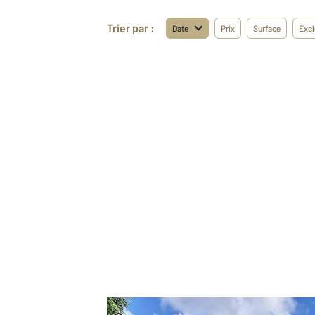
Trier par :
Date
Prix
Surface
Excl