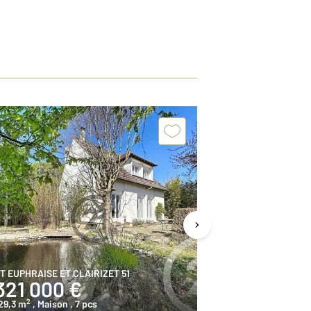
T EUPHRAISE ET CLAIRIZET 51
REIMS 51
321 000 €
444 00
2
2
29,3 m
, Maison
, 7 pcs
146,5 m
, Maiso