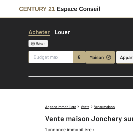
CENTURY 21
Espace Conseil
Acheter
Louer
Maison
€
Maison
Appar
Agence immobilière
Vente
Vente maison
Vente maison Jonchery sur
1 annonce immobilière :