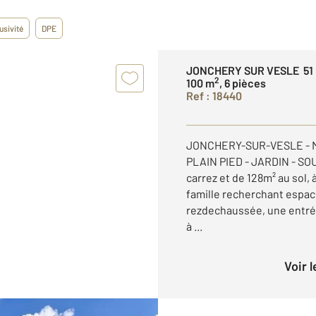
usivité
DPE
JONCHERY SUR VESLE 51
2
100 m
, 6 pièces
Ref : 18440
JONCHERY-SUR-VESLE - 
PLAIN PIED - JARDIN - SO
carrez et de 128m² au sol,
famille recherchant espace
rezdechaussée, une entré
à ...
Voir 