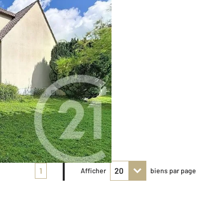
1
Afficher
biens par page