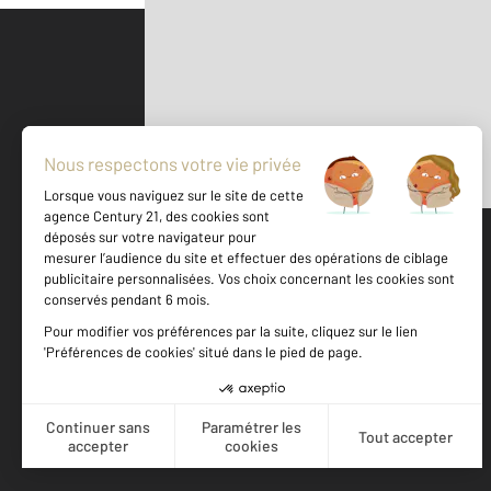
Parlons de vous, parlons biens
500 m
©
Mappy
Votre agence est notée
Achat
Vente
9,0
/
10