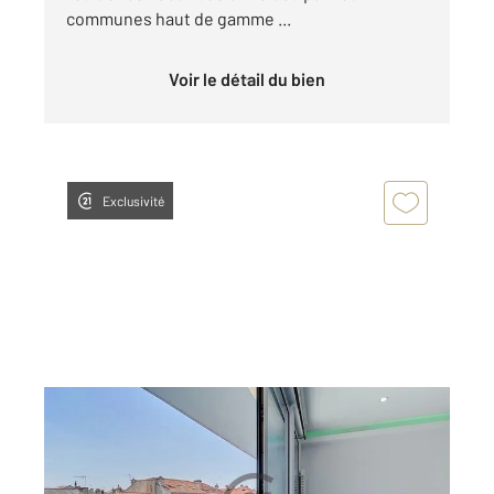
communes haut de gamme ...
Voir le détail du bien
Exclusivité
REIMS 51
2
68 m
, 3 pièces
Ref : 18374