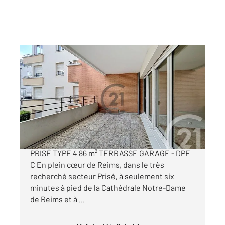
REIMS 51
2
86,33 m
, 4 pièces
Ref : 18290
Appartement F4 à vendre
349 000 €
À VENDRE HYPER CENTRE REIMS SECTEUR
PRISÉ TYPE 4 86 m² TERRASSE GARAGE - DPE
C En plein cœur de Reims, dans le très
recherché secteur Prisé, à seulement six
minutes à pied de la Cathédrale Notre-Dame
de Reims et à ...