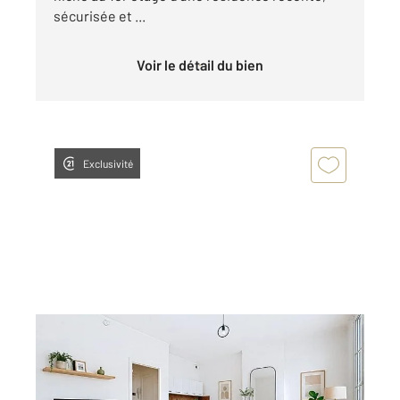
sécurisée et ...
Voir le détail du bien
Exclusivité
REIMS 51
2
36,03 m
, 2 pièces
Ref : 18284