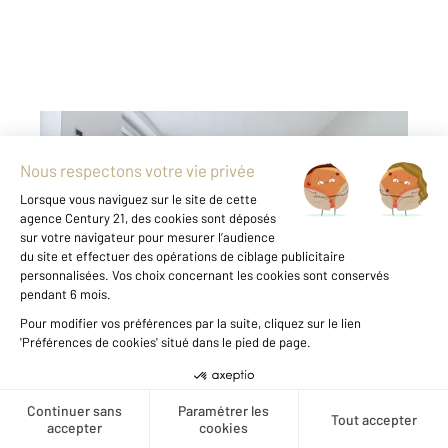
REIMS 51
2
80 m
, 4 pièces
Ref : 17966
Appartement T4 à vendre
189 900 €
REIMS - Secteur JEAN JAURES Mieux qu'un
appartement, venez découvrir cette maison en
copropriété offrant au rdc: un séjour, une
cuisine et une salle de douche. Au 1er étage,
vous découvrirez 2 chambres et un bureau (
possibilité dressing ou salle ...
Créer une alerte