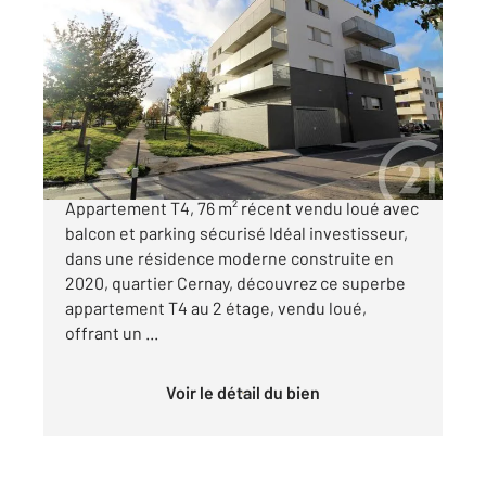
REIMS 51
2
76 m
, 4 pièces
Ref : 18378
Appartement F4 à vendre
269 000 €
REIMS Quartier Cernay | A VENDRE
Appartement T4, 76 m² récent vendu loué avec
balcon et parking sécurisé Idéal investisseur,
dans une résidence moderne construite en
2020, quartier Cernay, découvrez ce superbe
appartement T4 au 2 étage, vendu loué,
offrant un ...
Voir le détail du bien