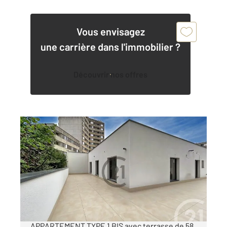
Vous envisagez
une carrière dans l'immobilier ?
Découvrir nos offres
REIMS 51
2
31 m
, 2 pièces
Ref : 18424
Appartement F1 Bis à vendre
157 000 €
A VENDRE REIMS -JEAN-JAURES,
APPARTEMENT TYPE 1 BIS avec terrasse de 58