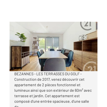
BEZANNES 51
2
45,52 m
, 2 pièces
Ref : 18436
Appartement F2 à vendre
199 000 €
Visiter le site dédié
BEZANNES - LES TERRASSES DU GOLF -
Construction de 2017, venez découvrir cet
appartement de 2 pièces fonctionnel et
lumineux ainsi que son extérieur de 60m² avec
terrasse et jardin. Cet appartement est
composé d'une entrée spacieuse, d'une salle
de ...