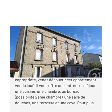
REIMS 51
2
54,40 m
, 3 pièces
Ref : 18078
Appartement F3 à vendre
105 000 €
REIMS - Place Luton - Dans une petite
copropriété, venez découvrir cet appartement
vendu loué. Il vous offre une entrée, un séjour,
une cuisine, une chambre, un bureau
(possibilité 2ème chambre), une salle de
douches, une terrasse et une cave. Pour plus
...