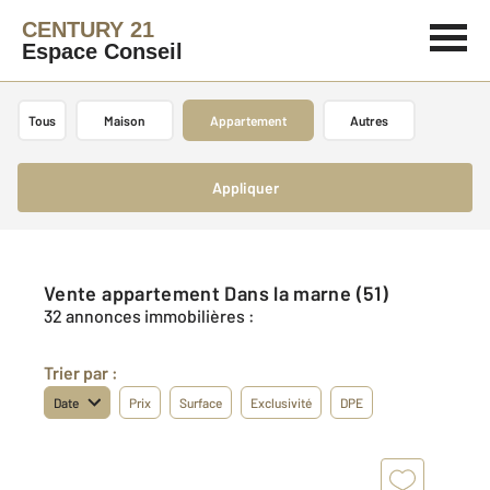
CENTURY 21
Espace Conseil
Tous
Maison
Appartement
Autres
Appliquer
Vente appartement Dans la marne (51)
32 annonces immobilières :
Trier par :
Date
Prix
Surface
Exclusivité
DPE