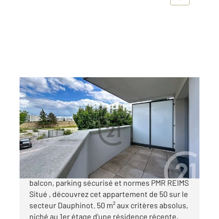
REIMS 51
2
50 m
, 2 pièces
Ref : 18418
Appartement F2 à vendre
149 900 €
A VENDRE Appartement T2, 50 m² avec double
balcon, parking sécurisé et normes PMR REIMS
Situé , découvrez cet appartement de 50 sur le
secteur Dauphinot. 50 m² aux critères absolus,
niché au 1er étage d'une résidence récente,