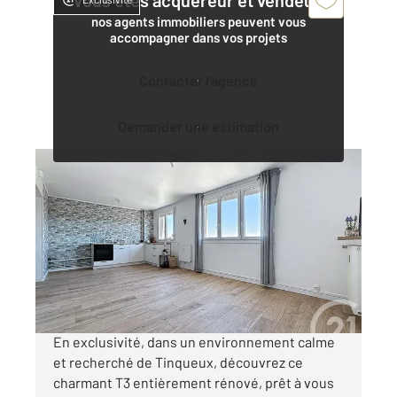
Vous êtes acquéreur et vendeur,
nos agents immobiliers peuvent vous
accompagner dans vos projets
Contacter l'agence
Demander une estimation
TINQUEUX 51
2
63,93 m
, 3 pièces
Ref : 18483
Appartement T3 à vendre
154 000 €
Visiter le site dédié
En exclusivité, dans un environnement calme
et recherché de Tinqueux, découvrez ce
charmant T3 entièrement rénové, prêt à vous