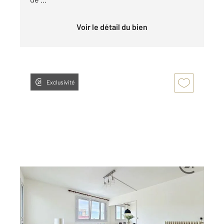
Voir le détail du bien
Exclusivité
REIMS 51
2
72,08 m
, 4 pièces
Ref : 18251
Appartement F4 à vendre