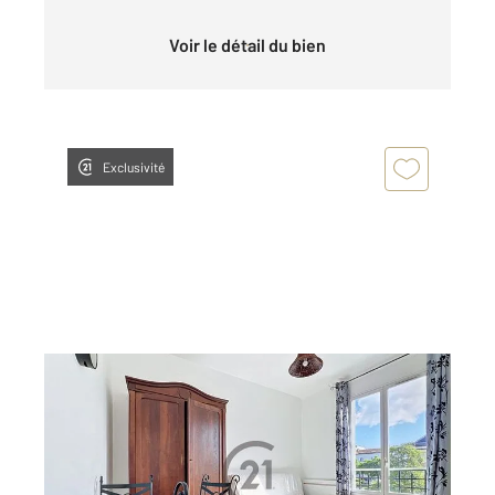
Voir le détail du bien
Exclusivité
REIMS 51
2
21,77 m
, 1 pièce
Ref : 18021
Appartement F1 à vendre