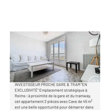
REIMS 51
2
45,67 m
, 2 pièces
Ref : 17960
Appartement à vendre
119 000 €
REIMS 2 PIÈCES IDÉAL PRIMO-ACCÉDANT OU
INVESTISSEUR PROCHE GARE & TRAM "EN
EXCLUSIVITÉ" Emplacement stratégique à
Reims : à proximité de la gare et du tramway,
cet appartement 2 pièces avec Cave de 45 m²
est une belle opportunité pour démarrer dans