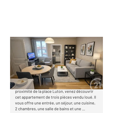
REIMS 51
2
58,40 m
, 3 pièces
Ref : 18079
Appartement F3 à vendre
105 000 €
REIMS - Dans une rue calme en sens unique à
proximité de la place Luton, venez découvrir
cet appartement de trois pièces vendu loué. Il
vous offre une entrée, un séjour, une cuisine,
2 chambres, une salle de bains et une ...