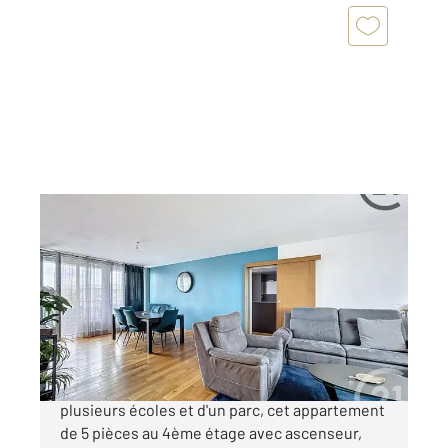
REIMS 51
2
108,07 m
, 5 pièces
Ref : 18455
Appartement T5 à vendre
237 000 €
Dans le cœur de Reims, à proximité de
plusieurs écoles et d'un parc, cet appartement
de 5 pièces au 4ème étage avec ascenseur,