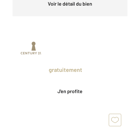
Voir le détail du bien
Prenez un temps d'avance sur le marché
en profitant
gratuitement
des Ventes
Privées CENTURY 21.
J'en profite