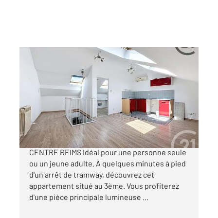
REIMS 51
2
18,04 m
, 1 pièce
Ref : 18473
Appartement Studio à vendre
85 000 €
A VENDRE APPARTEMENT TYPE 1, SECTEUR
CENTRE REIMS Idéal pour une personne seule
ou un jeune adulte. À quelques minutes à pied
d'un arrêt de tramway, découvrez cet
appartement situé au 3ème. Vous profiterez
d'une pièce principale lumineuse ...