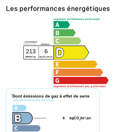
Les performances énergétiques
logement extrêmement performant
consommation
(énergie primaire)
émissions
213
6
2
2
kWh/m
.an
kg CO
/m
.an
2
logement extrêmement peu performant
Dont émissions de gaz à effet de serre
*
peu d'émissions de CO2
6
kgCO
/m
.an
2
2