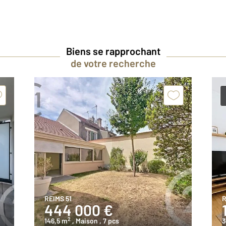
Biens se rapprochant
de votre recherche
REIMS 51
R
444 000 €
2
146,5 m
, Maison
, 7 pcs
3