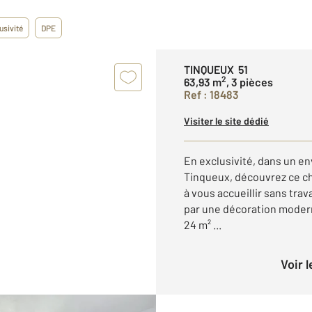
usivité
DPE
TINQUEUX 51
2
63,93 m
, 3 pièces
Ref : 18483
Visiter le site dédié
En exclusivité, dans un e
Tinqueux, découvrez ce c
à vous accueillir sans trav
par une décoration modern
24 m² ...
Voir 