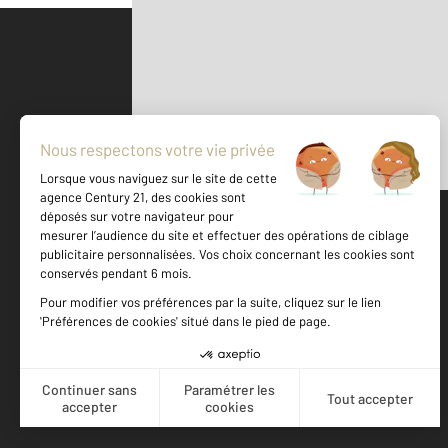
Parlons de vous, parlons biens
500 m
©
Mappy
Votre agence est notée
Achat
Vente
9,0
/
10