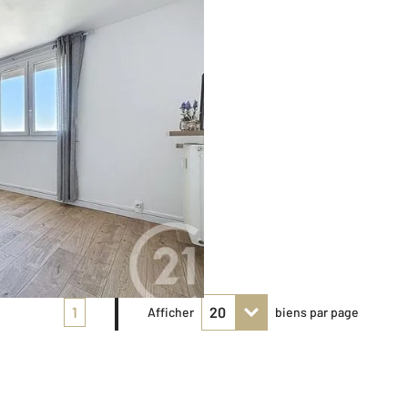
1
Afficher
biens par page