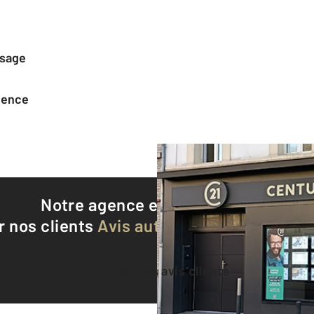
ssage
agence
Notre agence est notée
9,0/10
r nos clients
Avis authentifiés par Qualite
Voir tous les avis clients