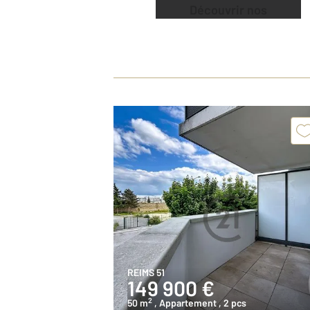
Découvrir nos
offres
REIMS 51
149 900 €
2
50 m
, Appartement
, 2 pcs