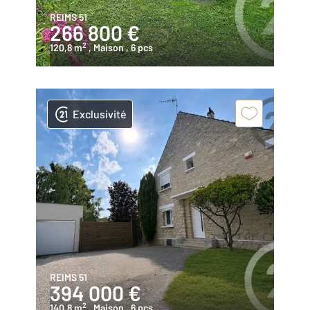
REIMS 51
266 800 €
2
120,8 m
, Maison
, 6 pcs
Exclusivité
REIMS 51
394 000 €
2
140,8 m
, Maison
, 6 pcs