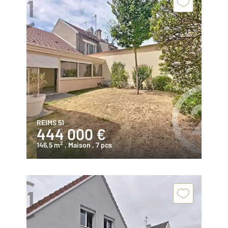
REIMS 51
444 000 €
2
146,5 m
, Maison
, 7 pcs