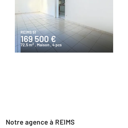
REIMS 51
169 500 €
2
72,5 m
, Maison
, 4 pcs
Notre agence à REIMS