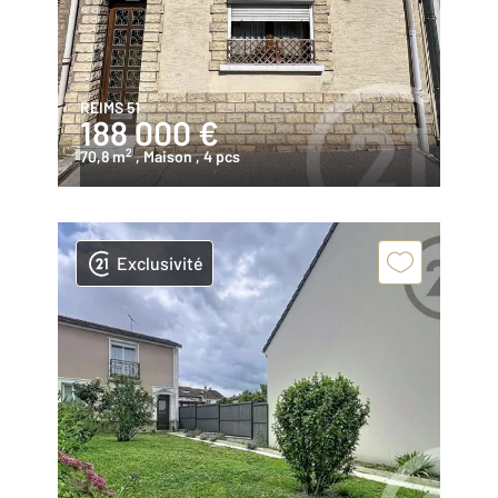
REIMS 51
188 000 €
2
70,8 m
, Maison
, 4 pcs
Exclusivité