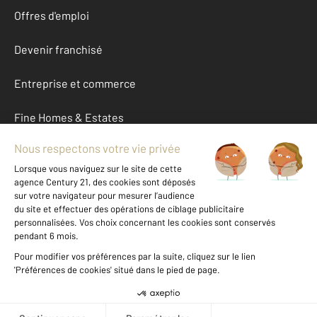
Offres d'emploi
Devenir franchisé
Entreprise et commerce
Fine Homes & Estates
À propos
International
Nous contacter
Mentions légales & CGU et Barèmes d'honoraires
Données personnelles