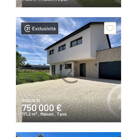
Exclusivité
GUEUX 51
750 000 €
2
171,2 m
, Maison
, 7 pcs