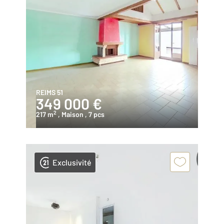
REIMS 51
349 000 €
2
217 m
, Maison
, 7 pcs
Exclusivité