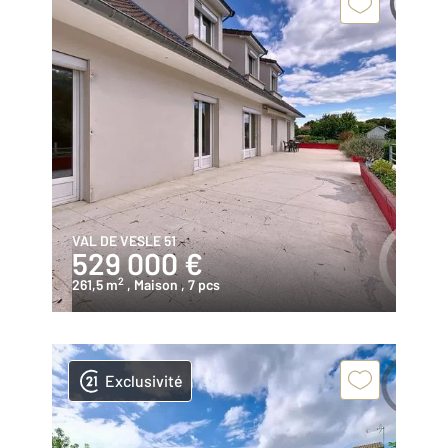
VAL DE VESLE 51
529 000 €
2
261,5 m
, Maison
, 7 pcs
Exclusivité