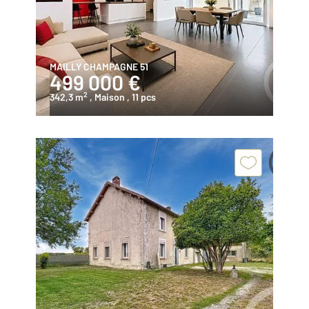
MAILLY CHAMPAGNE 51
499 000 €
2
342,3 m
, Maison
, 11 pcs