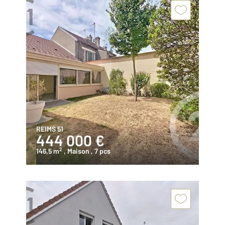
REIMS 51
444 000 €
2
146,5 m
, Maison
, 7 pcs