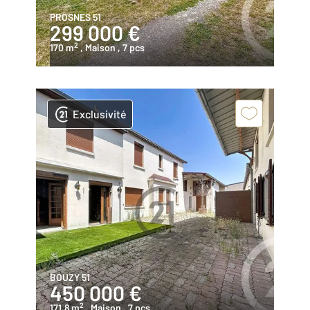
PROSNES 51
299 000 €
2
170 m
, Maison
, 7 pcs
Exclusivité
BOUZY 51
450 000 €
2
171,8 m
, Maison
, 7 pcs