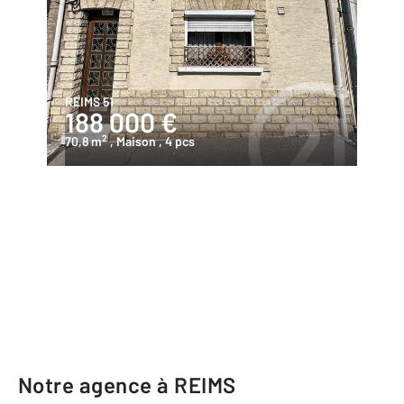
REIMS 51
188 000 €
2
70,8 m
, Maison
, 4 pcs
Notre agence à REIMS