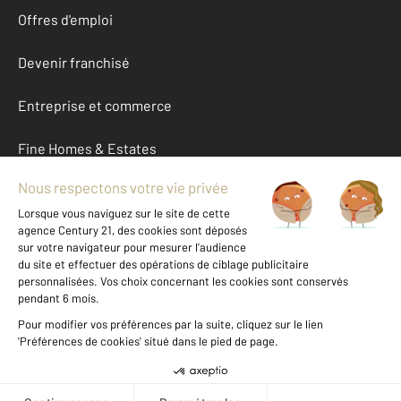
Offres d'emploi
Devenir franchisé
Entreprise et commerce
Fine Homes & Estates
À propos
International
Nous contacter
Mentions légales & CGU et Barèmes d'honoraires
Données personnelles