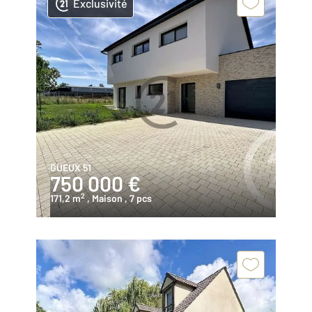
Exclusivité
GUEUX 51
750 000 €
2
171,2 m
, Maison
, 7 pcs