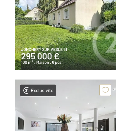
JONCHERY SUR VESLE 51
295 000 €
2
100 m
, Maison
, 6 pcs
Exclusivité