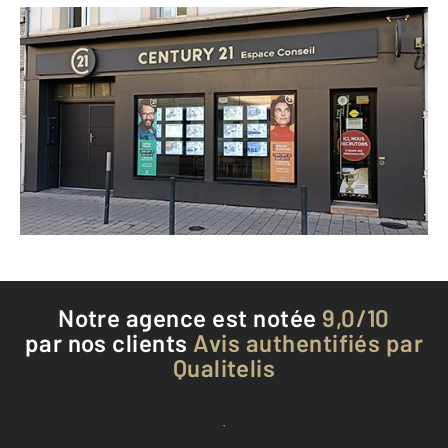
CENTURY 21 Espace Conseil
250 avenue de Laon
REIMS - 51100
Envoyer un message
Téléphoner à l'agence
Notre agence est notée
9,0/10
par nos clients
Avis authentifiés par
Qualitelis
Voir tous les avis clients