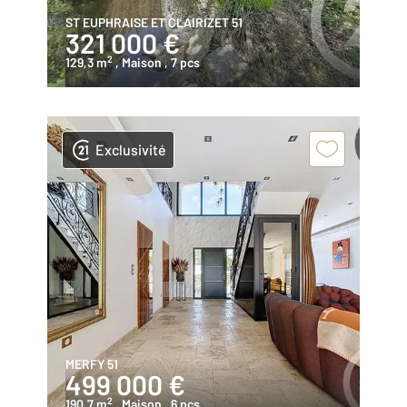
ST EUPHRAISE ET CLAIRIZET 51
321 000 €
2
129,3 m
, Maison
, 7 pcs
Exclusivité
MERFY 51
499 000 €
2
190,7 m
, Maison
, 6 pcs