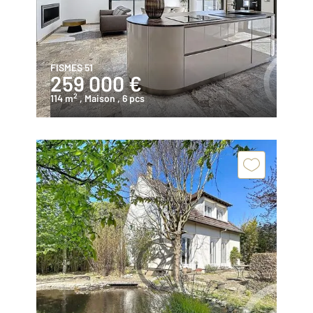
FISMES 51
259 000 €
2
114 m
, Maison
, 6 pcs