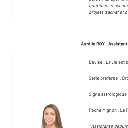
quotidien et accom
projets d’achat et d
Aurélie ROY - Assistan
Devise
: La vie est b
Série préférée
: Br
Signe astrologique
Péché Mignon
: Le 
" Assistante depui