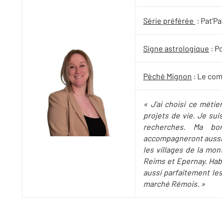
Série préférée
: Pat’Pa
Signe astrologique
: P
Péché Mignon
: Le com
« J’ai choisi ce méti
projets de vie. Je sui
recherches. Ma b
accompagneront aussi.
les villages de la mo
Reims et Epernay. Habi
aussi parfaitement les
marché Rémois. »