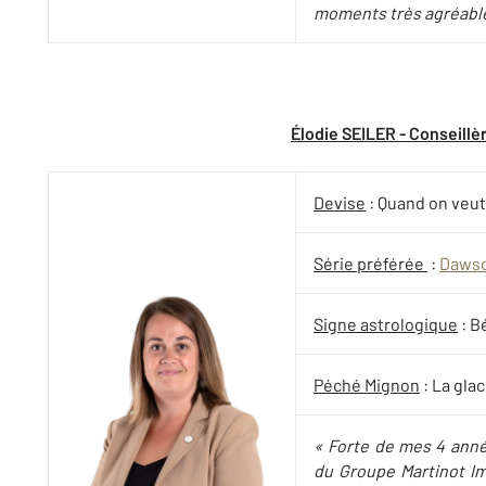
moments très agréables
Élodie SEILER - Conseillè
Devise
: Quand on veut,
Série préférée
:
Daws
Signe astrologique
: B
Péché Mignon
: La gla
« Forte de mes 4 anné
du Groupe Martinot Im