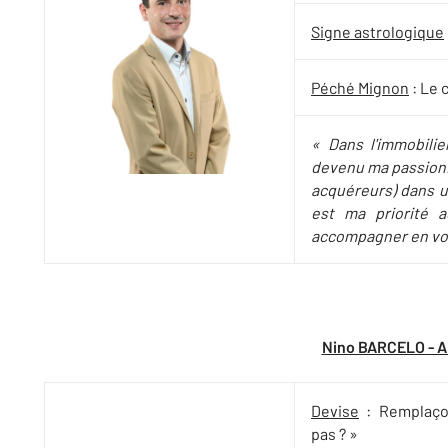
Signe astrologique
Péché Mignon
: Le 
« Dans l'immobili
devenu ma passion
acquéreurs) dans un
est ma priorité 
accompagner en vou
Nino BARCELO - A
Devise
: Remplaço
pas ? »