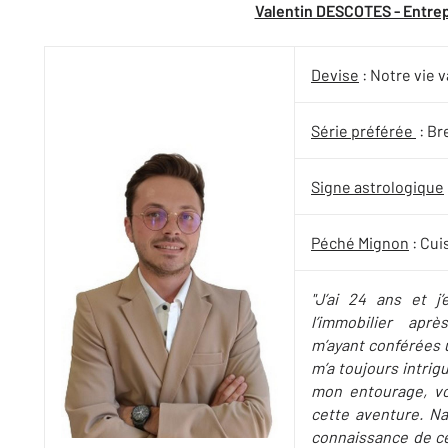
Valentin DESCOTES - Entrep
Devise
: Notre vie v
Série préférée
: Br
Signe astrologique
Péché Mignon
: Cui
"J’ai 24 ans et 
l’immobilier apr
m’ayant conférées u
m’a toujours intrigu
mon entourage, vo
cette aventure. Na
connaissance de cet