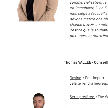
commercialisation, je
en immobilier, il y a 6
mon siège à l’accueil et 
devons mettre nos rêv
chance d’avoir un méti
c’est ce que je souhai
de temps sur notre lieu
Thomas VALLÉE - Conseill
Devise
: Peu importe 
cela te rendra heureux
Série préférée
: The W