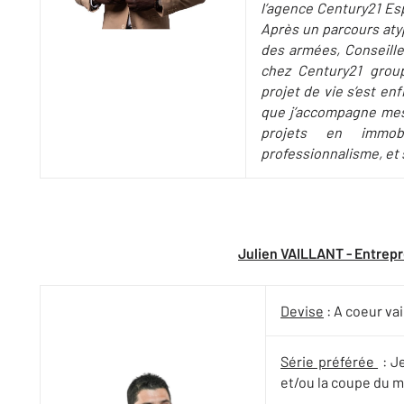
l’agence Century21 Esp
Après un parcours atyp
des armées, Conseiller
chez Century21 group
projet de vie s’est enf
que j’accompagne mes
projets en immobi
professionnalisme, et 
Julien VAILLANT - Entrepr
Devise
: A coeur vai
Série préférée
: Je
et/ou la coupe du 