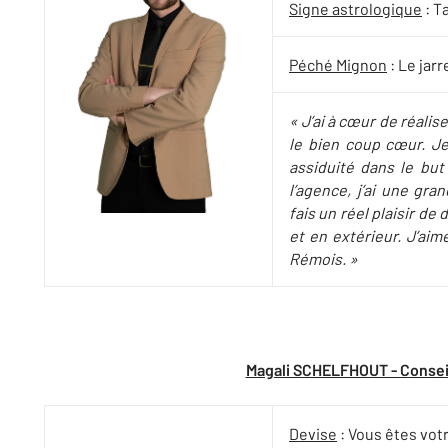
Signe astrologique
: T
Péché Mignon
: Le jarr
« J’ai à cœur de réalis
le bien coup cœur. Je
assiduité dans le but
l’agence, j’ai une gr
fais un réel plaisir d
et en extérieur. J’aim
Rémois. »
Magali SCHELFHOUT - Conseil
Devise
: Vous êtes votr