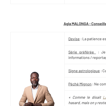
Agla MALONGA - Conseille
Devise
: La patience e
Série préférée
: Je 
informations / report
Signe astrologique
: C
Péché Mignon
: Ne co
« Comme le disait
L
hasard, mais on y reste