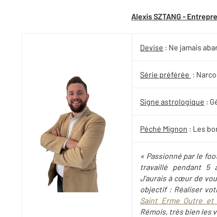
Alexis SZTANG - Entrepre
Devise
: Ne jamais aba
Série préférée
: Narco
Signe astrologique
: G
Péché Mignon
: Les b
« Passionné par le foot
travaillé pendant 5 
J’aurais à cœur de vo
objectif : Réaliser vot
Saint Erme Outre et
Rémois, très bien les v