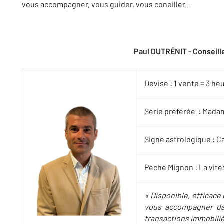
vous accompagner, vous guider, vous coneiller...
Paul DUTRÉNIT - Conseill
Devise
: 1 vente = 3 he
Série préférée
: Madam
Signe astrologique
: C
Péché Mignon
: La vit
« Disponible, efficace 
vous accompagner dan
transactions immobilièr