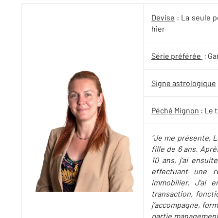
Devise
: La seule p
hier
Série préférée
: Ga
Signe astrologique
Péché Mignon
: Le 
"Je me présente, L
fille de 6 ans. Apr
10 ans, j’ai ensui
effectuant une r
immobilier. J’ai 
transaction, foncti
j’accompagne, form
partie management, 