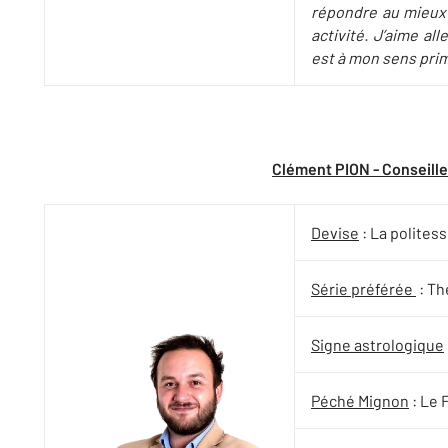
répondre au mieux
activité. J’aime al
est à mon sens prim
Clément PION - Conseille
Devise
: La polites
Série préférée
: Th
Signe astrologique
Péché Mignon
: Le 